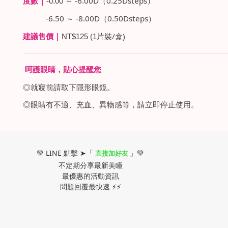
|
-6.00D
0.25Dsteps
度數
-0.00
～
（
）
-6.50
-8.00D
0.50Dsteps
～
（
）
|
/
)
建議售價
NT$125 (1
片裝
盒
呵護眼睛，貼心提醒您
◎就寢前請取下隱形眼鏡。
◎眼睛有不適、充血、異物感等，請立即停止使用。
💚 LINE 點擊 ➤「
」💚
直接加好友
不定期分享最新美瞳
最優惠的活動資訊
問題回覆最快速 ⚡⚡