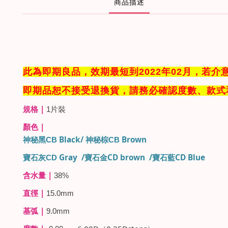
商品描述
此為即期良品，效期最短到2022年02月，若介
即期品恕不接受退換貨，請務必確認度數、款式
|
規格
1
片裝
|
顏色
Black/ 神秘
Brown
神秘黑CB
棕CB
Gray /寶石金
CD
brown /寶石藍CD Blue
寶石灰CD
|
含水量
38%
|
直徑
15.0mm
|
基弧
9.0mm