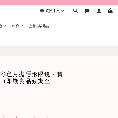
繁體中文
色
直徑
盒損福利品
彩色月拋隱形眼鏡 - 寶
】(即期良品效期至