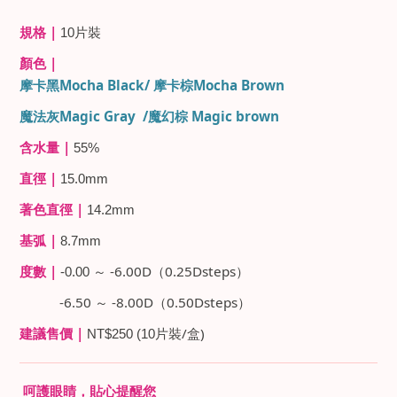
|
規格
10
片裝
|
顏色
Mocha Black/
Mocha Brown
摩卡黑
摩卡棕
Magic Gray /
Magic
brown
魔法灰
魔幻棕
|
含水量
55%
|
直徑
15.0mm
|
著色直徑
14.2mm
|
基弧
8.7mm
|
-6.00D
0.25Dsteps
度數
-0.00
～
（
）
-6.50
-8.00D
0.50Dsteps
～
（
）
|
/
)
建議售價
NT$250 (10
片裝
盒
呵護眼睛，貼心提醒您