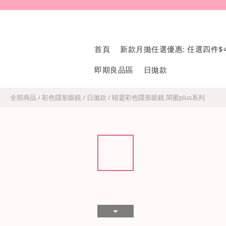
首頁
新款月拋任選優惠: 任選四件$4
即期良品區
日拋款
全部商品
/
彩色隱形眼鏡
/
日拋款
/
睛靈彩色隱形眼鏡 閨蜜plus系列